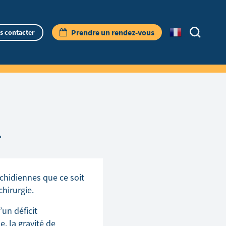
Prendre un rendez-vous
s contacter
French
N
achidiennes que ce soit
hirurgie.
un déficit
, la gravité de