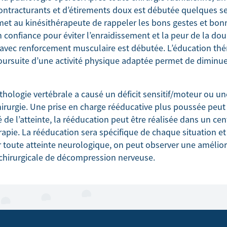
ntracturants et d’étirements doux est débutée quelques s
rmet au kinésithérapeute de rappeler les bons gestes et bon
n confiance pour éviter l’enraidissement et la peur de la dou
avec renforcement musculaire est débutée. L’éducation thé
ursuite d’une activité physique adaptée permet de diminuer
athologie vertébrale a causé un déficit sensitif/moteur ou u
hirurgie. Une prise en charge rééducative plus poussée peut
é de l’atteinte, la rééducation peut être réalisée dans un ce
rapie. La rééducation sera spécifique de chaque situation et
r toute atteinte neurologique, on peut observer une amélior
 chirurgicale de décompression nerveuse.